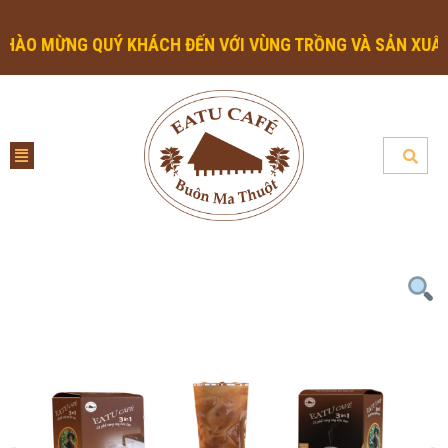
ỪNG QUÝ KHÁCH ĐẾN VỚI VÙNG TRỒNG VÀ SẢN XUẤT CÀ PHÊ