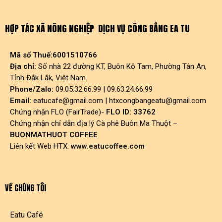
HỢP TÁC XÃ NÔNG NGHIỆP DỊCH VỤ CÔNG BẰNG EA TU
Mã số Thuế:6001510766
Địa chỉ:
Số nhà 22 đường KT, Buôn Kô Tam, Phường Tân An,
Tỉnh Đắk Lắk, Việt Nam.
Phone/Zalo:
09.05.32.66.99 | 09.63.24.66.99
Email:
eatucafe@gmail.com
|
htxcongbangeatu@gmail.com
Chứng nhận FLO (FairTrade)-
FLO ID: 33762
Chứng nhận chỉ dẫn địa lý Cà phê Buôn Ma Thuột –
BUONMATHUOT COFFEE
Liên kết Web HTX:
www.eatucoffee.com
VỀ CHÚNG TÔI
Eatu Café