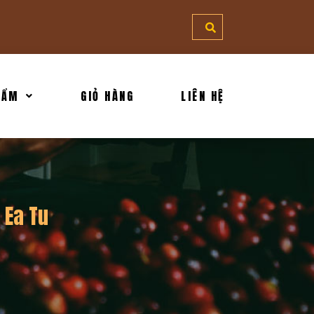
HẨM
GIỎ HÀNG
LIÊN HỆ
 Ea Tu