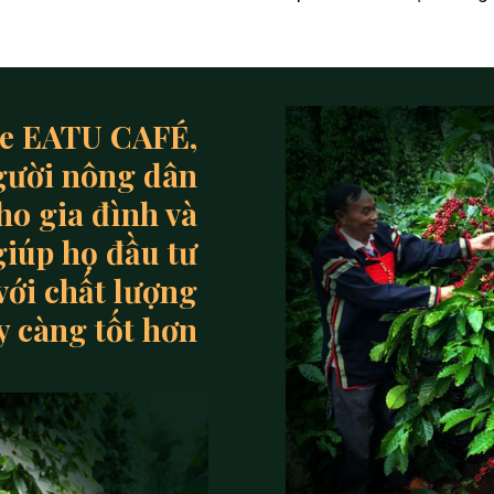
de EATU CAFÉ,
gười nông dân
ho gia đình và
giúp họ đầu tư
 với chất lượng
y càng tốt hơn