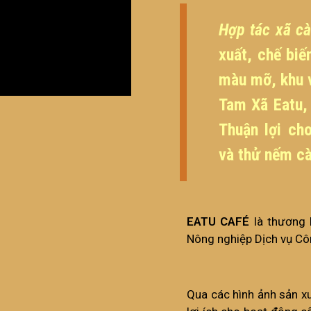
Hợp tác xã cà
xuất, chế biế
màu mỡ, khu 
Tam Xã Eatu,
Thuận lợi ch
và thử nếm cà
EATU CAFÉ
là thương 
Nông nghiệp Dịch vụ Cô
Qua các hình ảnh sản x