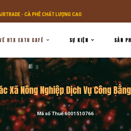
VỀ HTX EATU CAFÉ
SỰ KIỆN
SẢN P
ác Xã Nông Nghiệp Dịch Vụ Công Bằng
Mã số Thuế:6001510766