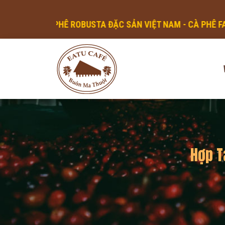
AM - CÀ PHÊ FAIRTRADE - CÀ PHÊ CHẤT LƯỢNG CAO
Hợp T