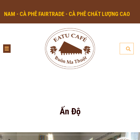
M - CÀ PHÊ FAIRTRADE - CÀ PHÊ CHẤT LƯỢNG CAO
Ấn Độ