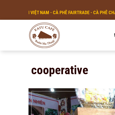
C SẢN VIỆT NAM - CÀ PHÊ FAIRTRADE - CÀ PHÊ CHẤT LƯỢ
cooperative