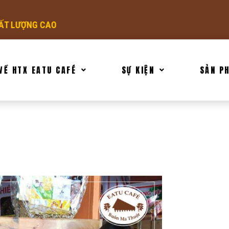
NG CAO
VỀ HTX EATU CAFÉ
SỰ KIỆN
SẢN P