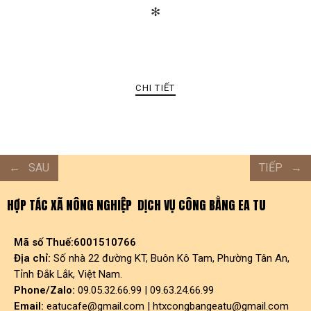
✻
CHI TIẾT
SAU
TIẾP
HỢP TÁC XÃ NÔNG NGHIỆP DỊCH VỤ CÔNG BẰNG EA TU
Mã số Thuế:6001510766
Địa chỉ:
Số nhà 22 đường KT, Buôn Kô Tam, Phường Tân An,
Tỉnh Đắk Lắk, Việt Nam.
Phone/Zalo:
09.05.32.66.99 | 09.63.24.66.99
Email:
eatucafe@gmail.com
|
htxcongbangeatu@gmail.com