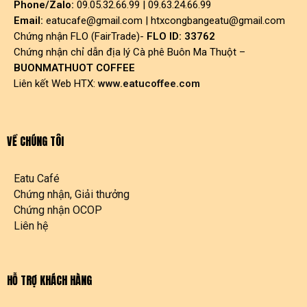
Phone/Zalo:
09.05.32.66.99 | 09.63.24.66.99
Email:
eatucafe@gmail.com
|
htxcongbangeatu@gmail.com
Chứng nhận FLO (FairTrade)-
FLO ID: 33762
Chứng nhận chỉ dẫn địa lý Cà phê Buôn Ma Thuột –
BUONMATHUOT COFFEE
Liên kết Web HTX:
www.eatucoffee.com
VỀ CHÚNG TÔI
Eatu Café
Chứng nhận, Giải thưởng
Chứng nhận OCOP
Liên hệ
HỖ TRỢ KHÁCH HÀNG