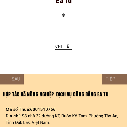
Ea Tu
✻
CHI TIẾT
SAU
TIẾP
HỢP TÁC XÃ NÔNG NGHIỆP DỊCH VỤ CÔNG BẰNG EA TU
Mã số Thuế:6001510766
Địa chỉ:
Số nhà 22 đường KT, Buôn Kô Tam, Phường Tân An,
Tỉnh Đắk Lắk, Việt Nam.