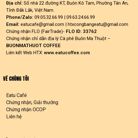
Địa chỉ:
Số nhà 22 đường KT, Buôn Kô Tam, Phường Tân An,
Tỉnh Đắk Lắk, Việt Nam.
Phone/Zalo:
09.05.32.66.99 | 09.63.24.66.99
Email:
eatucafe@gmail.com
|
htxcongbangeatu@gmail.com
Chứng nhận FLO (FairTrade)-
FLO ID: 33762
Chứng nhận chỉ dẫn địa lý Cà phê Buôn Ma Thuột –
BUONMATHUOT COFFEE
Liên kết Web HTX:
www.eatucoffee.com
VỀ CHÚNG TÔI
Eatu Café
Chứng nhận, Giải thưởng
Chứng nhận OCOP
Liên hệ