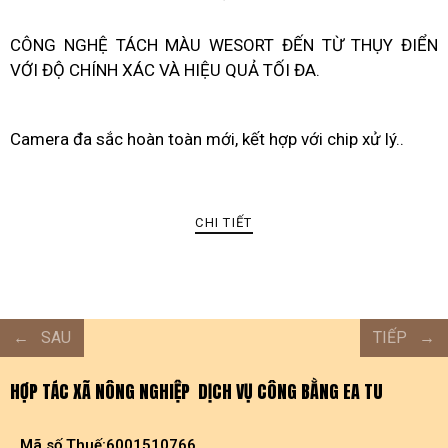
CÔNG NGHỆ TÁCH MÀU WESORT ĐẾN TỪ THỤY ĐIỂN
VỚI ĐỘ CHÍNH XÁC VÀ HIỆU QUẢ TỐI ĐA.
Camera đa sắc hoàn toàn mới, kết hợp với chip xử lý..
CHI TIẾT
SAU
TIẾP
HỢP TÁC XÃ NÔNG NGHIỆP DỊCH VỤ CÔNG BẰNG EA TU
Mã số Thuế:6001510766