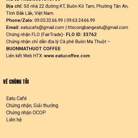
Địa chỉ:
Số nhà 22 đường KT, Buôn Kô Tam, Phường Tân An,
Tỉnh Đắk Lắk, Việt Nam.
Phone/Zalo:
09.05.32.66.99 | 09.63.24.66.99
Email:
eatucafe@gmail.com
|
htxcongbangeatu@gmail.com
Chứng nhận FLO (FairTrade)-
FLO ID: 33762
Chứng nhận chỉ dẫn địa lý Cà phê Buôn Ma Thuột –
BUONMATHUOT COFFEE
Liên kết Web HTX:
www.eatucoffee.com
VỀ CHÚNG TÔI
Eatu Café
Chứng nhận, Giải thưởng
Chứng nhận OCOP
Liên hệ