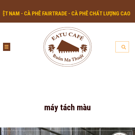
AM - CÀ PHÊ FAIRTRADE - CÀ PHÊ CHẤT LƯỢNG CAO
máy tách màu