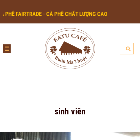
HÊ FAIRTRADE - CÀ PHÊ CHẤT LƯỢNG CAO
sinh viên