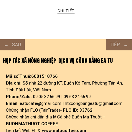
CHI TIẾT
SAU
TIẾP
HỢP TÁC XÃ NÔNG NGHIỆP DỊCH VỤ CÔNG BẰNG EA TU
Mã số Thuế:6001510766
Địa chỉ:
Số nhà 22 đường KT, Buôn Kô Tam, Phường Tân An,
Tỉnh Đắk Lắk, Việt Nam.
Phone/Zalo:
09.05.32.66.99 | 09.63.24.66.99
Email:
eatucafe@gmail.com
|
htxcongbangeatu@gmail.com
Chứng nhận FLO (FairTrade)-
FLO ID: 33762
Chứng nhận chỉ dẫn địa lý Cà phê Buôn Ma Thuột –
BUONMATHUOT COFFEE
Liên kết Web HTX:
www.eatucoffee.com