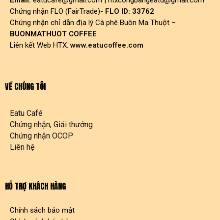
Email:
eatucafe@gmail.com
|
htxcongbangeatu@gmail.com
Chứng nhận FLO (FairTrade)-
FLO ID: 33762
Chứng nhận chỉ dẫn địa lý Cà phê Buôn Ma Thuột –
BUONMATHUOT COFFEE
Liên kết Web HTX:
www.eatucoffee.com
VỀ CHÚNG TÔI
Eatu Café
Chứng nhận, Giải thưởng
Chứng nhận OCOP
Liên hệ
HỖ TRỢ KHÁCH HÀNG
Chính sách bảo mật