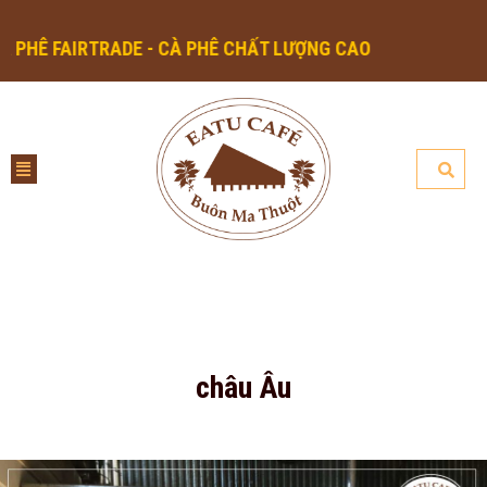
Ê FAIRTRADE - CÀ PHÊ CHẤT LƯỢNG CAO
châu Âu