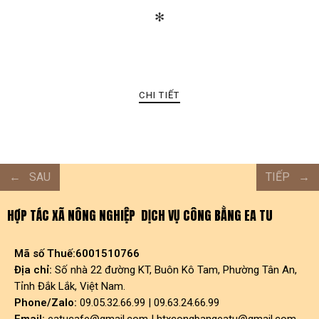
✻
CHI TIẾT
SAU
TIẾP
HỢP TÁC XÃ NÔNG NGHIỆP DỊCH VỤ CÔNG BẰNG EA TU
Mã số Thuế:6001510766
Địa chỉ:
Số nhà 22 đường KT, Buôn Kô Tam, Phường Tân An,
Tỉnh Đắk Lắk, Việt Nam.
Phone/Zalo:
09.05.32.66.99 | 09.63.24.66.99