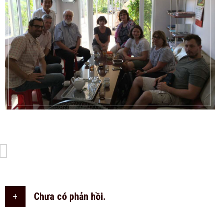
+
Chưa có phản hồi.
THÊM NGAY.