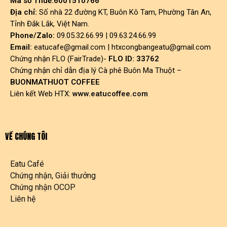
Mã số Thuế:6001510766
Địa chỉ:
Số nhà 22 đường KT, Buôn Kô Tam, Phường Tân An,
Tỉnh Đắk Lắk, Việt Nam.
Phone/Zalo:
09.05.32.66.99 | 09.63.24.66.99
Email:
eatucafe@gmail.com
|
htxcongbangeatu@gmail.com
Chứng nhận FLO (FairTrade)-
FLO ID: 33762
Chứng nhận chỉ dẫn địa lý Cà phê Buôn Ma Thuột –
BUONMATHUOT COFFEE
Liên kết Web HTX:
www.eatucoffee.com
VỀ CHÚNG TÔI
Eatu Café
Chứng nhận, Giải thưởng
Chứng nhận OCOP
Liên hệ