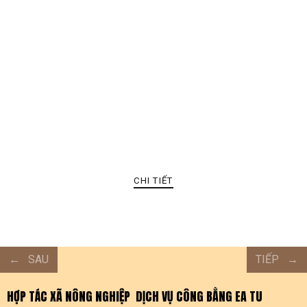
CHI TIẾT
SAU
TIẾP
HỢP TÁC XÃ NÔNG NGHIỆP DỊCH VỤ CÔNG BẰNG EA TU