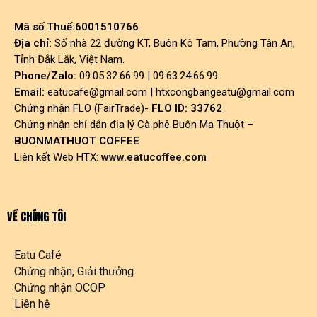
Mã số Thuế:6001510766
Địa chỉ:
Số nhà 22 đường KT, Buôn Kô Tam, Phường Tân An,
Tỉnh Đắk Lắk, Việt Nam.
Phone/Zalo:
09.05.32.66.99 | 09.63.24.66.99
Email:
eatucafe@gmail.com
|
htxcongbangeatu@gmail.com
Chứng nhận FLO (FairTrade)-
FLO ID: 33762
Chứng nhận chỉ dẫn địa lý Cà phê Buôn Ma Thuột –
BUONMATHUOT COFFEE
Liên kết Web HTX:
www.eatucoffee.com
VỀ CHÚNG TÔI
Eatu Café
Chứng nhận, Giải thưởng
Chứng nhận OCOP
Liên hệ