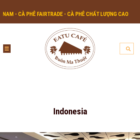
- CÀ PHÊ FAIRTRADE - CÀ PHÊ CHẤT LƯỢNG CAO
Indonesia