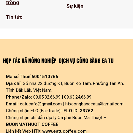
trồng
Sự kiện
Tin tức
HỢP TÁC XÃ NÔNG NGHIỆP DỊCH VỤ CÔNG BẰNG EA TU
Mã số Thuế:6001510766
Địa chỉ:
Số nhà 22 đường KT, Buôn Kô Tam, Phường Tân An,
Tỉnh Đắk Lắk, Việt Nam.
Phone/Zalo:
09.05.32.66.99 | 09.63.24.66.99
Email:
eatucafe@gmail.com
|
htxcongbangeatu@gmail.com
Chứng nhận FLO (FairTrade)-
FLO ID: 33762
Chứng nhận chỉ dẫn địa lý Cà phê Buôn Ma Thuột –
BUONMATHUOT COFFEE
Liên kết Web HTX:
www.eatucoffee.com