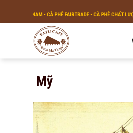
N VIỆT NAM - CÀ PHÊ FAIRTRADE - CÀ PHÊ CHẤT LƯỢNG C
Mỹ