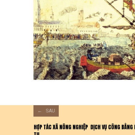
SAU
HỢP TÁC XÃ NÔNG NGHIỆP DỊCH VỤ CÔNG BẰNG 
TU