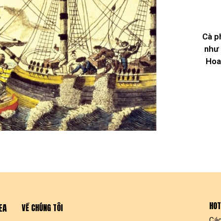
Cà p
như 
Hoa
HOT
EA
VỀ CHÚNG TÔI
Các