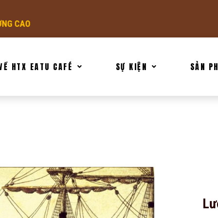
AO
VỀ HTX EATU CAFÉ
SỰ KIỆN
SẢN P
Lư