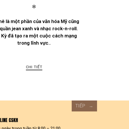
✻
hê là một phần của văn hóa Mỹ cũng
quần jean xanh và nhạc rock-n-roll.
 Kỳ đã tạo ra một cuộc cách mạng
trong lĩnh vực..
CHI TIẾT
TIẾP
LINE CSKH
 ngày trong tuần từ 8:00 – 21:00