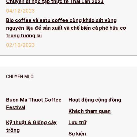
Chuyến đi học tập thực tế Thái Lan 2023
04/12/2023
Bio coffee và eatu coffee cùng khảo sát vùng
nguyên liệu để sản xuất và chế biến cà phê hữu cơ
trong tương lai
02/10/2023
CHUYÊN MỤC
Buon Ma Thuot Coffee
Hoạt động cộng đồng
Festival
Khách tham quan
Kỹ thuật & Giống cây
Lưu trữ
trồng
Sự kiện