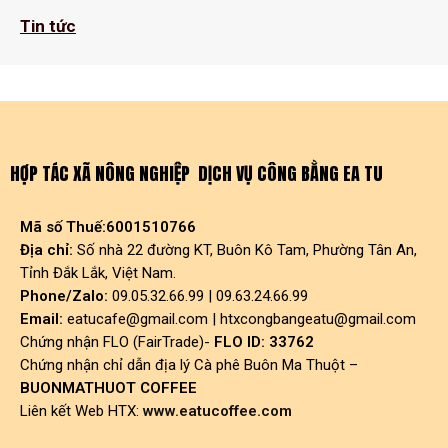
Tin tức
HỢP TÁC XÃ NÔNG NGHIỆP DỊCH VỤ CÔNG BẰNG EA TU
Mã số Thuế:6001510766
Địa chỉ:
Số nhà 22 đường KT, Buôn Kô Tam, Phường Tân An,
Tỉnh Đắk Lắk, Việt Nam.
Phone/Zalo:
09.05.32.66.99 | 09.63.24.66.99
Email:
eatucafe@gmail.com
|
htxcongbangeatu@gmail.com
Chứng nhận FLO (FairTrade)-
FLO ID: 33762
Chứng nhận chỉ dẫn địa lý Cà phê Buôn Ma Thuột –
BUONMATHUOT COFFEE
Liên kết Web HTX:
www.eatucoffee.com