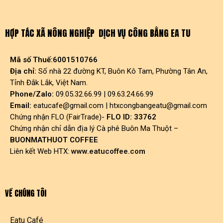
HỢP TÁC XÃ NÔNG NGHIỆP DỊCH VỤ CÔNG BẰNG EA TU
Mã số Thuế:6001510766
Địa chỉ:
Số nhà 22 đường KT, Buôn Kô Tam, Phường Tân An,
Tỉnh Đắk Lắk, Việt Nam.
Phone/Zalo:
09.05.32.66.99 | 09.63.24.66.99
Email:
eatucafe@gmail.com
|
htxcongbangeatu@gmail.com
Chứng nhận FLO (FairTrade)-
FLO ID: 33762
Chứng nhận chỉ dẫn địa lý Cà phê Buôn Ma Thuột –
BUONMATHUOT COFFEE
Liên kết Web HTX:
www.eatucoffee.com
VỀ CHÚNG TÔI
Eatu Café