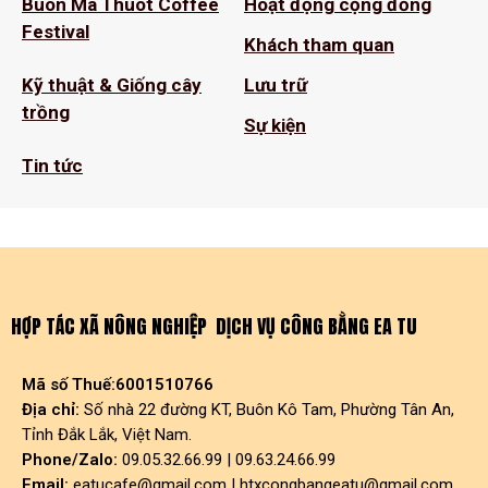
Buon Ma Thuot Coffee
Hoạt động cộng đồng
Festival
Khách tham quan
Kỹ thuật & Giống cây
Lưu trữ
trồng
Sự kiện
Tin tức
HỢP TÁC XÃ NÔNG NGHIỆP DỊCH VỤ CÔNG BẰNG EA TU
Mã số Thuế:6001510766
Địa chỉ:
Số nhà 22 đường KT, Buôn Kô Tam, Phường Tân An,
Tỉnh Đắk Lắk, Việt Nam.
Phone/Zalo:
09.05.32.66.99 | 09.63.24.66.99
Email:
eatucafe@gmail.com
|
htxcongbangeatu@gmail.com