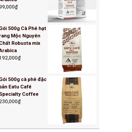
99,000
₫
Gói 500g Cà Phê hạt
rang Mộc Nguyên
Chất Robusta mix
Arabica
192,000
₫
Gói 500g cà phê đặc
sản Eatu Café
Specialty Coffee
230,000
₫