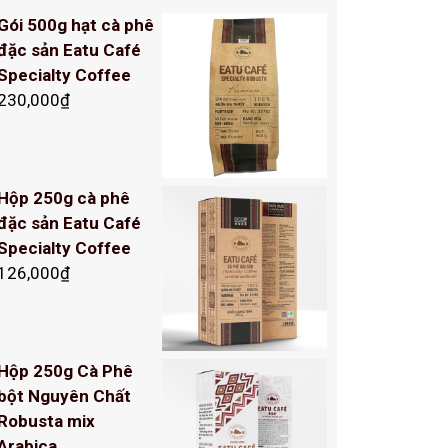
Gói 500g hạt cà phê
đặc sản Eatu Café
Specialty Coffee
230,000
₫
Hộp 250g cà phê
đặc sản Eatu Café
Specialty Coffee
126,000
₫
Hộp 250g Cà Phê
bột Nguyên Chất
Robusta mix
Arabica