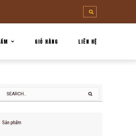
M - CÀ PHÊ FAIRTRADE - CÀ PHÊ CHẤT LƯỢNG CAO
HẨM
GIỎ HÀNG
LIÊN HỆ
Sản phẩm