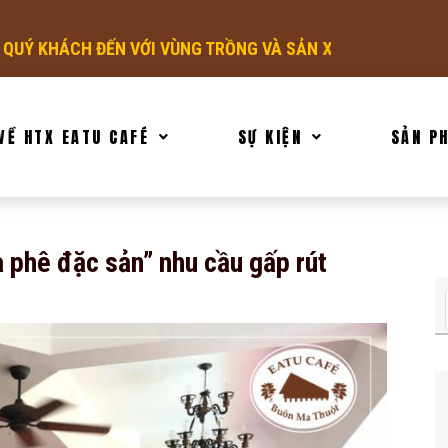
NG TRỒNG VÀ SẢN XUẤT CÀ PHÊ ROBUSTA ĐẶC SẢN VIỆT NA
VỀ HTX EATU CAFÉ
SỰ KIỆN
SẢN P
à phê đặc sản” nhu cầu gấp rút