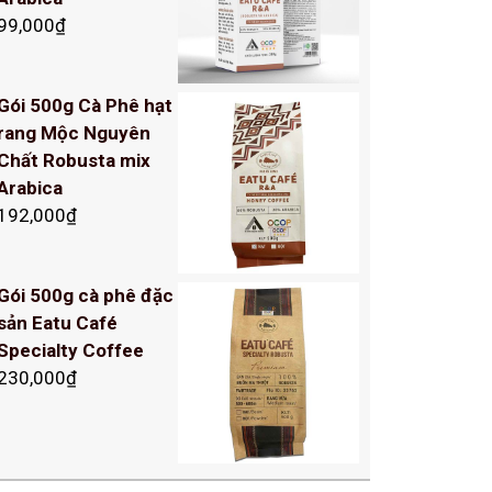
99,000
₫
Gói 500g Cà Phê hạt
rang Mộc Nguyên
Chất Robusta mix
Arabica
192,000
₫
Gói 500g cà phê đặc
sản Eatu Café
Specialty Coffee
230,000
₫