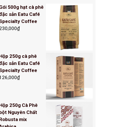
Gói 500g hạt cà phê
đặc sản Eatu Café
Specialty Coffee
230,000
₫
Hộp 250g cà phê
đặc sản Eatu Café
Specialty Coffee
126,000
₫
Hộp 250g Cà Phê
bột Nguyên Chất
Robusta mix
Arabica