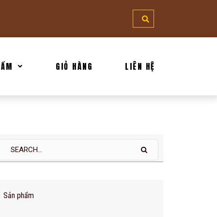
CHÀO MỪNG QUÝ KHÁCH ĐẾN V
HẨM
GIỎ HÀNG
LIÊN HỆ
Sản phẩm