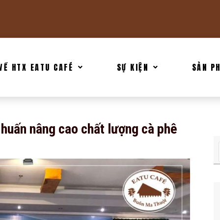
VỀ HTX EATU CAFÉ
SỰ KIỆN
SẢN P
huấn nâng cao chất lượng cà phê